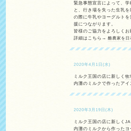
緊急事態宣言によって、学
と、行き場を失った生乳を
の際に牛乳やヨーグルトを
援につながります。
皆様のご協力をよろしくお
詳細はこちら→
酪農家を日
2020年4月1日(水)
ミルク王国の店に新しく
牧
内灘のミルクで作ったアイ
2020年3月19日(木)
ミルク王国の店に新しく
J
内灘のミルクから作ったヨ