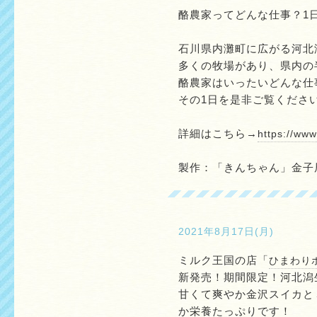
酪農家ってどんな仕事？1
石川県内灘町に広がる河北
多くの牧場があり、県内の
酪農家はいったいどんな仕
その1日を是非ご覧くださ
詳細はこちら→
https://ww
製作：「きんちゃん」金子
2021年8月17日(月)
ミルク王国の店「
ひまわり
新発売！期間限定！河北潟生
甘くて爽やか金沢スイカと
か栄養たっぷりです！