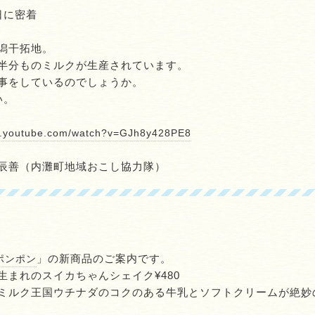
日に密着
潟干拓地。
半分ものミルクが生産されています。
事をしているのでしょうか。
い。
w.youtube.com/watch?v=GJh8y428PE8
辰善（内灘町地域おこし協力隊）
」の新商品のご案内です。
ポンポン
まれのスイカちゃんシェイク¥480
ミルク王国ウチナダのコクのある牛乳とソフトクリームが絶妙