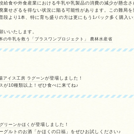
校給食や外食産業における牛乳や乳製品の消費の減少が懸念さ
廃棄せざるを得ない状況に陥る可能性があります。この難局を
普段より1本、特に育ち盛りの方は更にもう1パック多く購入
願いいたします。
本の牛乳を救う「プラスワンプロジェクト」 農林水産省
が登場しました！
場アイス工房 ラグーン
スが10種類以上！ぜひ食べに来てね♪
が登場しました！
Aグリーンかほく
ーグルトのお酒「かほくの口福」をぜひお試しください♪