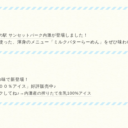
が登場しました！
の駅 サンセットパーク内灘
使った、渾身のメニュー「ミルクバターらーめん」をぜひ味わ
の味で新登場！
００％アイス」好評販売中♪
クしてね♪→
内灘産の搾りたて生乳100%アイス